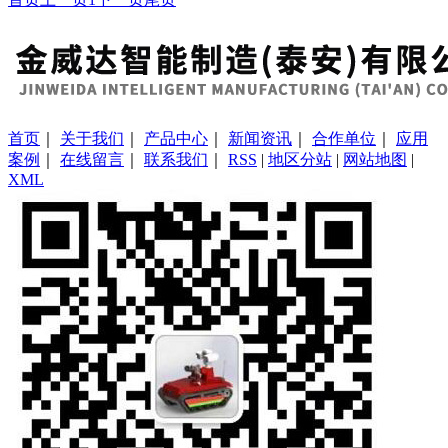
首页
｜
关于我们
｜
产品中心
｜
新闻资讯
｜
合作单位
｜
应用
案例
｜
在线留言
｜
联系我们
｜
RSS
|
地区分站
|
网站地图
|
XML