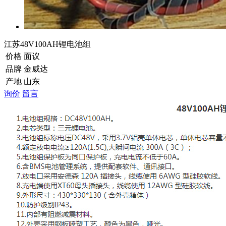
江苏48V100AH锂电池组
价格
面议
品牌
金威达
产地
山东
询价
留言