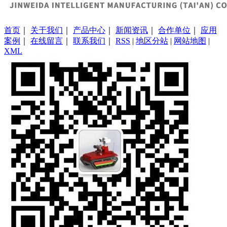
首页
｜
关于我们
｜
产品中心
｜
新闻资讯
｜
合作单位
｜
应用
案例
｜
在线留言
｜
联系我们
｜
RSS
|
地区分站
|
网站地图
|
XML